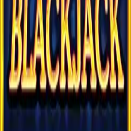
Daftar SINTOTO: Slot Deposit Qris
Terpercaya & Layanan 24 Jam
Segera selesaikan proses daftar SINTOTO dan nikmati
layanan pelanggan bintang lima yang tersedia setiap
saat. Kami tidak hanya dikenal sebagai situs slot gacor
maxwin, tetapi juga sebagai platform yang peduli
terhadap kepuasan member melalui bantuan teknis yang
sigap. Integrasi slot deposit qris terpercaya dan
dukungan tim profesional menjadikan SINTOTO sebagai
destinasi hiburan digital paling andal dan konsisten di
kelasnya bagi seluruh pengguna di Indonesia.
Lihat Semua
home