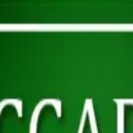
Maxwin Dan Slot Deposit Qri
ng mencari situs slot gacor maxwin dengan sistem permaina
 mutakhir yang menjamin kelancaran akses bagi setiap m
berikan peluang terbaik untuk mencapai hasil maksimal de