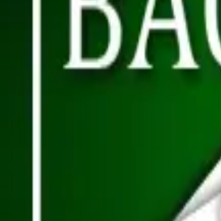
Slot Deposit Qris Terpercaya: Transa
Kemudahan transaksi adalah prioritas kami di SINTOTO. Me
secara otomatis selama 24 jam penuh. Sistem QRIS di SI
situs slot gacor maxwin tanpa harus menunggu lama atau 
SINTOTO Situs Resmi: Slot Gacor Ma
Keamanan akun dan privasi member merupakan fondasi uta
melindungi setiap detail transaksi dan informasi pribadi
aspek operasional dilakukan secara profesional sesuai den