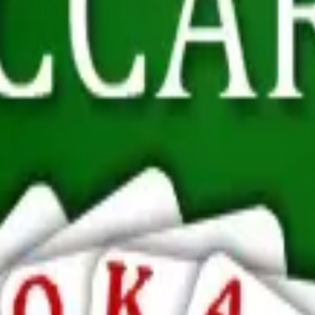
ksi Instan di SINTOTO
lalui fitur
slot deposit qris terpercaya
, Anda kini dapat me
NTOTO telah terintegrasi dengan berbagai aplikasi pemba
melalui proses konfirmasi manual yang rumit.
xwin dengan Keamanan Berlapis
ma di SINTOTO. Sebagai penyedia slot deposit qris terpe
 Anda. Bergabung di situs slot gacor maxwin SINTOTO berart
gan standar industri hiburan digital global tahun 2026.