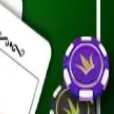
yang dirancang khusus untuk memberikan akses situs
mati kemudahan slot deposit qris terpercaya yang sangat
 tidak hanya dikenal sebagai situs slot gacor maxwin,
t deposit qris terpercaya dan dukungan tim profesional
di Indonesia.