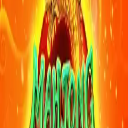
teknologi server mutakhir yang menjamin kelancaran
akses bagi setiap member. Kami berkomitmen
memberikan pengalaman bermain yang berkualitas
tinggi, memastikan setiap putaran memberikan peluang
terbaik untuk mencapai hasil maksimal dengan
dukungan keamanan data yang sangat ketat.
Slot Deposit Qris Terpercaya:
Transaksi Instan di SINTOTO
Kemudahan transaksi adalah prioritas kami di SINTOTO.
Melalui fitur
slot deposit qris terpercaya
, Anda kini dapat
melakukan pengisian saldo hanya dalam hitungan detik
secara otomatis selama 24 jam penuh. Sistem QRIS di
SINTOTO telah terintegrasi dengan berbagai aplikasi
pembayaran digital, memudahkan member untuk segera