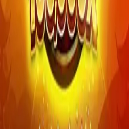
Daftar SINTOTO: Slot Deposit Qris
Terpercaya & Layanan 24 Jam
Segera selesaikan proses daftar SINTOTO dan nikmati
layanan pelanggan bintang lima yang tersedia setiap
saat. Kami tidak hanya dikenal sebagai situs slot gacor
maxwin, tetapi juga sebagai platform yang peduli
terhadap kepuasan member melalui bantuan teknis yang
sigap. Integrasi slot deposit qris terpercaya dan
dukungan tim profesional menjadikan SINTOTO sebagai
destinasi hiburan digital paling andal dan konsisten di
kelasnya bagi seluruh pengguna di Indonesia.
Lihat Semua
home