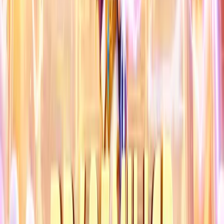
SINTOTO : Situs Slot Gacor
Maxwin Dan Slot Deposit
Qris Terpercaya
Selamat datang di
SINTOTO
, gerbang utama bagi Anda
yang mencari situs slot gacor maxwin dengan sistem
permainan paling adil dan transparan. Sebagai platform
terdepan di tahun 2026, SINTOTO menghadirkan
teknologi server mutakhir yang menjamin kelancaran
akses bagi setiap member. Kami berkomitmen
memberikan pengalaman bermain yang berkualitas
tinggi, memastikan setiap putaran memberikan peluang
terbaik untuk mencapai hasil maksimal dengan
dukungan keamanan data yang sangat ketat.