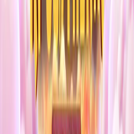
Pastikan Anda selalu menggunakan link resmi untuk
mengakses SINTOTO. Kami menyediakan
link alternatif
terbaru
yang dirancang khusus untuk memberikan
akses situs slot gacor maxwin yang stabil dan bebas dari
kendala blokir nawala. Melalui link ini, Anda juga bisa
langsung menikmati kemudahan slot deposit qris
terpercaya yang sangat responsif, baik saat diakses
menggunakan perangkat mobile Android, iOS, maupun
desktop komputer Anda.
Daftar SINTOTO: Slot Deposit Qris
Terpercaya & Layanan 24 Jam