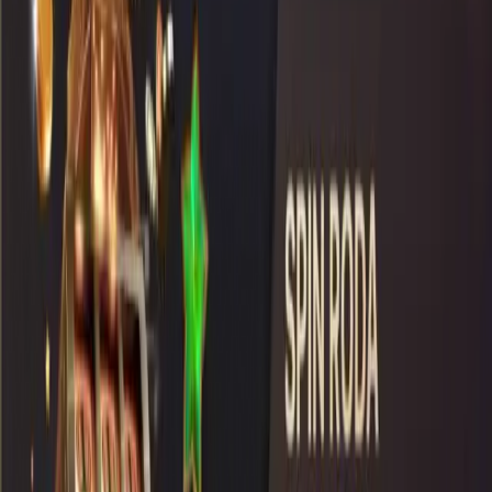
• Jackpot Rp 10,000,000
🟢 Syarat Dapat Kode SPIN:
✅ Melakukan Deposit minimal dengan total 200,000
dalam kurun waktu 1 Minggu
✅ Minimal deposit dilakukan di 2 hari berbeda
✅ Aktif bermain di game apa pun
✅ Klaim kode ke WA Admin setiap hari Senin
📲 FORMAT KLAIM:
CLAIM RODA BONUS – [ID USER] – [Tanggal Deposit]
🔁 Contoh: CLAIM RODA BONUS – LXTOTO88 – 2, 4, 6
Juni