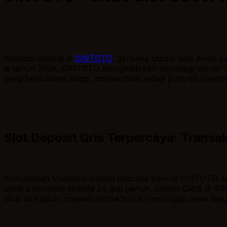
Selamat datang di
SINTOTO
, gerbang utama bagi Anda ya
di tahun 2026, SINTOTO menghadirkan teknologi server
yang berkualitas tinggi, memastikan setiap putaran mem
Slot Deposit Qris Terpercaya: Transa
Kemudahan transaksi adalah prioritas kami di SINTOTO. Me
secara otomatis selama 24 jam penuh. Sistem QRIS di SI
situs slot gacor maxwin tanpa harus menunggu lama atau 