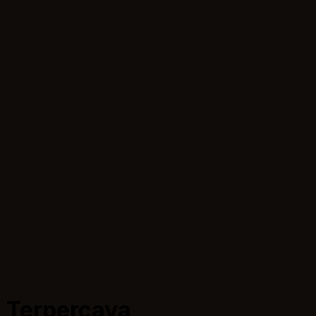
s Terpercaya