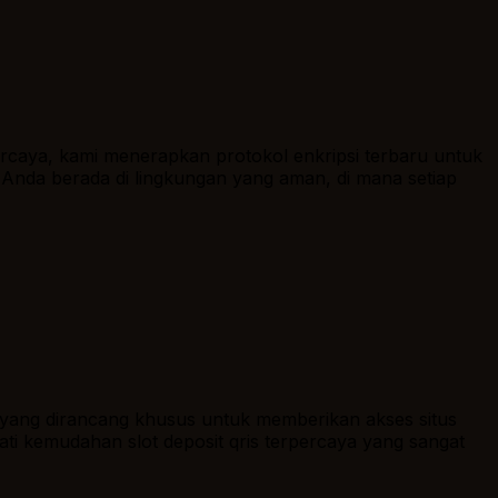
rcaya, kami menerapkan protokol enkripsi terbaru untuk
i Anda berada di lingkungan yang aman, di mana setiap
yang dirancang khusus untuk memberikan akses situs
mati kemudahan slot deposit qris terpercaya yang sangat