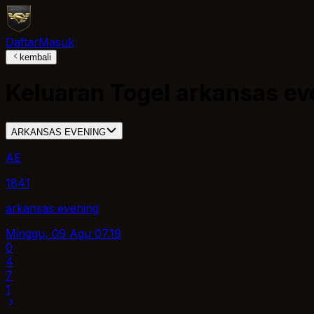
Daftar
Masuk
kembali
Keluaran Togel
arkansas ev
ARKANSAS EVENING
AE
1841
arkansas evening
Minggu, 09 Agu
07.19
0
4
7
1