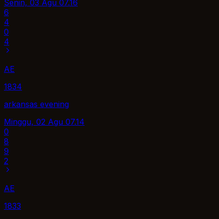
Senin, 03 Agu
07.16
6
4
0
4
AE
1834
arkansas evening
Minggu, 02 Agu
07.14
0
8
9
2
AE
1833