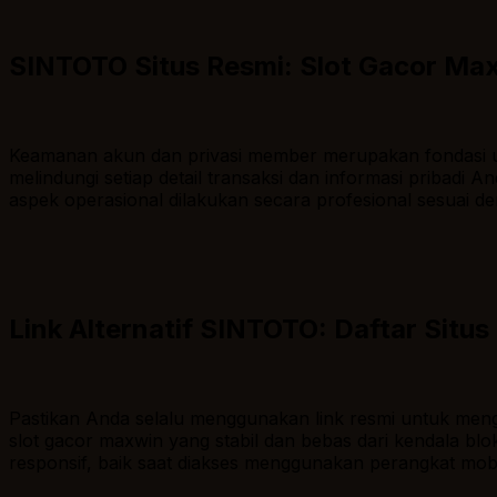
SINTOTO Situs Resmi: Slot Gacor Ma
Keamanan akun dan privasi member merupakan fondasi uta
melindungi setiap detail transaksi dan informasi pribadi
aspek operasional dilakukan secara profesional sesuai den
Link Alternatif SINTOTO: Daftar Situ
Pastikan Anda selalu menggunakan link resmi untuk m
slot gacor maxwin yang stabil dan bebas dari kendala blok
responsif, baik saat diakses menggunakan perangkat mo