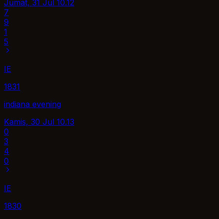
Jumat, 31 Jul
10.12
7
9
1
5
IE
1831
indiana evening
Kamis, 30 Jul
10.13
0
3
4
0
IE
1830