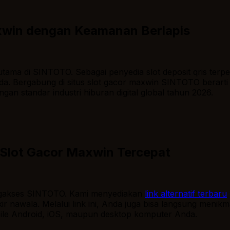
xwin dengan Keamanan Berlapis
ma di SINTOTO. Sebagai penyedia slot deposit qris terpe
 Anda. Bergabung di situs slot gacor maxwin SINTOTO berart
gan standar industri hiburan digital global tahun 2026.
s Slot Gacor Maxwin Tercepat
engakses SINTOTO. Kami menyediakan
link alternatif terbaru
ir nawala. Melalui link ini, Anda juga bisa langsung menik
bile Android, iOS, maupun desktop komputer Anda.