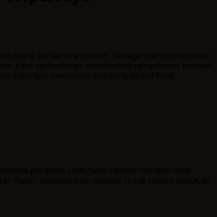
n paling adil dan transparan. Sebagai platform terdepan
ember. Kami berkomitmen memberikan pengalaman bermain
ngan dukungan keamanan data yang sangat ketat.
lakukan pengisian saldo hanya dalam hitungan detik
yaran digital, memudahkan member untuk segera masuk ke