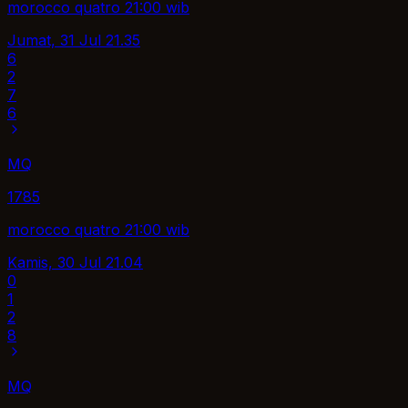
morocco quatro 21:00 wib
Jumat, 31 Jul
21.35
6
2
7
6
MQ
1785
morocco quatro 21:00 wib
Kamis, 30 Jul
21.04
0
1
2
8
MQ