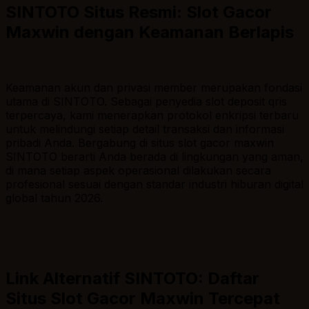
SINTOTO Situs Resmi: Slot Gacor
Maxwin dengan Keamanan Berlapis
Keamanan akun dan privasi member merupakan fondasi
utama di SINTOTO. Sebagai penyedia slot deposit qris
terpercaya, kami menerapkan protokol enkripsi terbaru
untuk melindungi setiap detail transaksi dan informasi
pribadi Anda. Bergabung di situs slot gacor maxwin
SINTOTO berarti Anda berada di lingkungan yang aman,
di mana setiap aspek operasional dilakukan secara
profesional sesuai dengan standar industri hiburan digital
global tahun 2026.
Link Alternatif SINTOTO: Daftar
Situs Slot Gacor Maxwin Tercepat