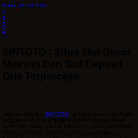
Rabu, 29 Jul
11.02
7
8
5
0
SINTOTO : Situs Slot Gacor
Maxwin Dan Slot Deposit
Qris Terpercaya
Selamat datang di
SINTOTO
, gerbang utama bagi Anda
yang mencari situs slot gacor maxwin dengan sistem
permainan paling adil dan transparan. Sebagai platform
terdepan di tahun 2026, SINTOTO menghadirkan