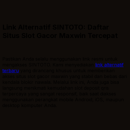
Link Alternatif SINTOTO: Daftar
Situs Slot Gacor Maxwin Tercepat
Pastikan Anda selalu menggunakan link resmi untuk
mengakses SINTOTO. Kami menyediakan
link alternatif
terbaru
yang dirancang khusus untuk memberikan
akses situs slot gacor maxwin yang stabil dan bebas dari
kendala blokir nawala. Melalui link ini, Anda juga bisa
langsung menikmati kemudahan slot deposit qris
terpercaya yang sangat responsif, baik saat diakses
menggunakan perangkat mobile Android, iOS, maupun
desktop komputer Anda.