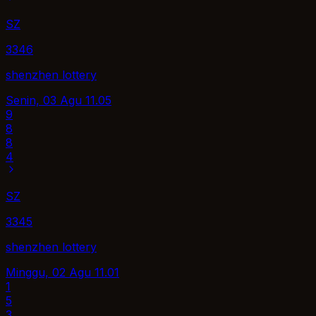
SZ
3346
shenzhen lottery
Senin, 03 Agu
11.05
9
8
8
4
SZ
3345
shenzhen lottery
Minggu, 02 Agu
11.01
1
5
3