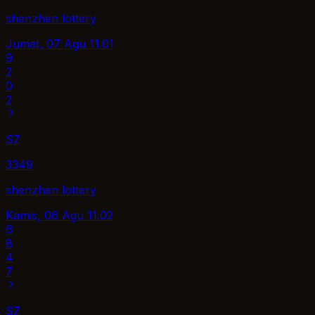
shenzhen lottery
Jumat, 07 Agu
11.01
9
2
0
2
SZ
3349
shenzhen lottery
Kamis, 06 Agu
11.02
6
8
4
7
SZ