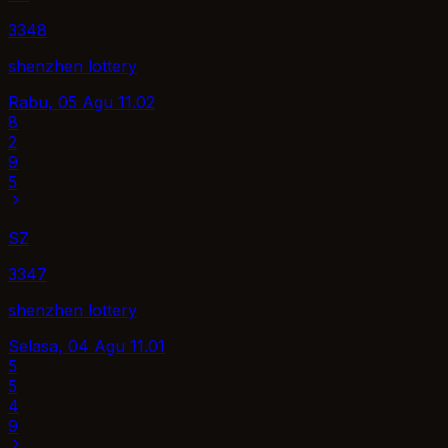
3348
shenzhen lottery
Rabu, 05 Agu
11.02
8
2
9
5
SZ
3347
shenzhen lottery
Selasa, 04 Agu
11.01
5
5
4
9