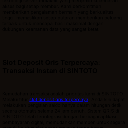
teknologi server mutakhir yang menjamin kelancaran
akses bagi setiap member. Kami berkomitmen
memberikan pengalaman bermain yang berkualitas
tinggi, memastikan setiap putaran memberikan peluang
terbaik untuk mencapai hasil maksimal dengan
dukungan keamanan data yang sangat ketat.
Slot Deposit Qris Terpercaya:
Transaksi Instan di SINTOTO
Kemudahan transaksi adalah prioritas kami di SINTOTO.
Melalui fitur
slot deposit qris terpercaya
, Anda kini dapat
melakukan pengisian saldo hanya dalam hitungan detik
secara otomatis selama 24 jam penuh. Sistem QRIS di
SINTOTO telah terintegrasi dengan berbagai aplikasi
pembayaran digital, memudahkan member untuk segera
masuk ke situs slot gacor maxwin tanpa harus