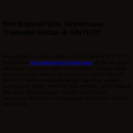
Slot Deposit Qris Terpercaya:
Transaksi Instan di SINTOTO
Kemudahan transaksi adalah prioritas kami di SINTOTO.
Melalui fitur
slot deposit qris terpercaya
, Anda kini dapat
melakukan pengisian saldo hanya dalam hitungan detik
secara otomatis selama 24 jam penuh. Sistem QRIS di
SINTOTO telah terintegrasi dengan berbagai aplikasi
pembayaran digital, memudahkan member untuk segera
masuk ke situs slot gacor maxwin tanpa harus
menunggu lama atau melalui proses konfirmasi manual
yang rumit.