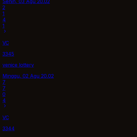
Senin, 03 Agu
20.02
2
1
4
1
VC
3345
venice lottery
Minggu, 02 Agu
20.02
7
7
0
4
VC
3344