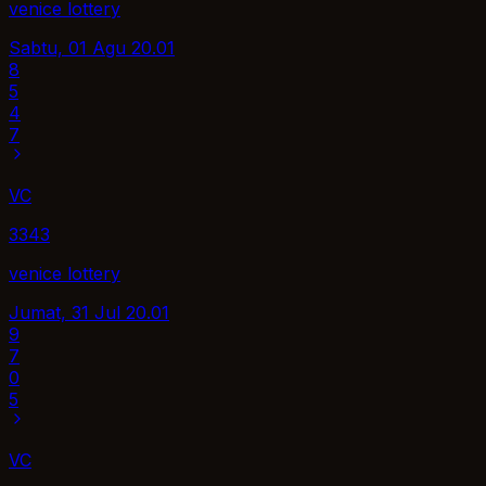
venice lottery
Sabtu, 01 Agu
20.01
8
5
4
7
VC
3343
venice lottery
Jumat, 31 Jul
20.01
9
7
0
5
VC