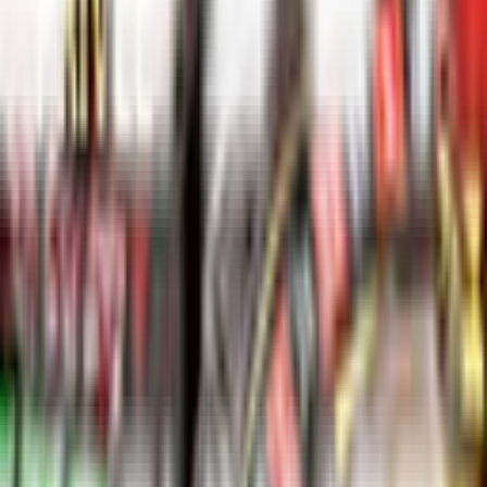
pribadi Anda. Bergabung di situs slot gacor maxwin
SINTOTO berarti Anda berada di lingkungan yang aman,
di mana setiap aspek operasional dilakukan secara
profesional sesuai dengan standar industri hiburan digital
global tahun 2026.
Link Alternatif SINTOTO: Daftar
Situs Slot Gacor Maxwin Tercepat
Pastikan Anda selalu menggunakan link resmi untuk
mengakses SINTOTO. Kami menyediakan
link alternatif
terbaru
yang dirancang khusus untuk memberikan
akses situs slot gacor maxwin yang stabil dan bebas dari
kendala blokir nawala. Melalui link ini, Anda juga bisa
langsung menikmati kemudahan slot deposit qris
terpercaya yang sangat responsif, baik saat diakses
menggunakan perangkat mobile Android, iOS, maupun