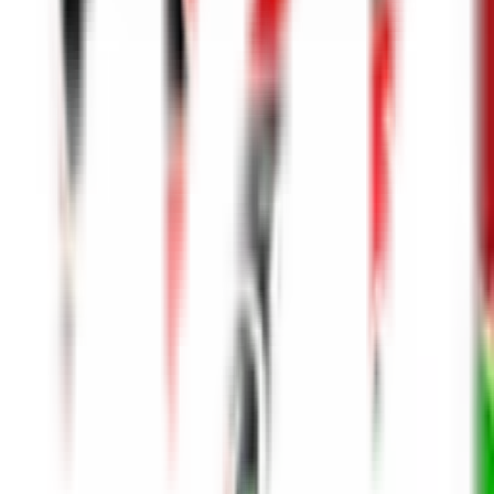
American Roulette -Pro
World Match
American Roulette -Standard
World Match
French Roulette -Privee
World Match
French Roulette - Pro
World Match
French Roulette-Standard
World Match
Fair Roulette -Privee
World Match
Fair Roulette -Pro
World Match
Fair Roulette - Standard
World Match
9
/
9
Game
Page
1
of
1
SINTOTO : Situs Slot Gacor
Maxwin Dan Slot Deposit
Qris Terpercaya