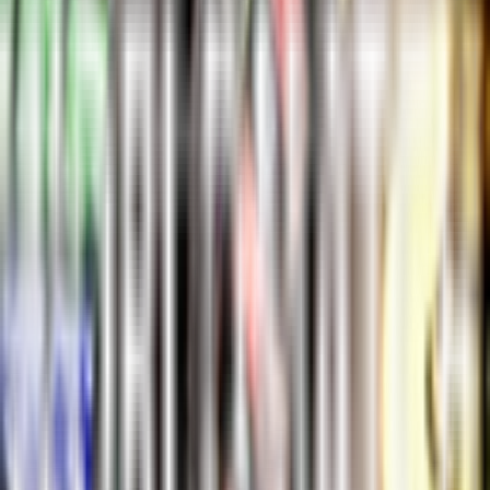
desktop komputer Anda.
Daftar SINTOTO: Slot Deposit Qris
Terpercaya & Layanan 24 Jam
Segera selesaikan proses daftar SINTOTO dan nikmati
layanan pelanggan bintang lima yang tersedia setiap
saat. Kami tidak hanya dikenal sebagai situs slot gacor
maxwin, tetapi juga sebagai platform yang peduli
terhadap kepuasan member melalui bantuan teknis yang
sigap. Integrasi slot deposit qris terpercaya dan
dukungan tim profesional menjadikan SINTOTO sebagai
destinasi hiburan digital paling andal dan konsisten di
kelasnya bagi seluruh pengguna di Indonesia.