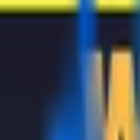
Daftar
Masuk
casino
Cari Permainan
all stars - world cup 2026
fury of anubis
plinko+
limbo+
mines+
crash game
for you
slot
live casino
4
arcade
fishing
2603
635
104
21
Provider :
All
Clash of Clans Super Mines SUPER RICH
SUPER RICH
Thai HILO
CQ9
Roulette
Pragmatic Play