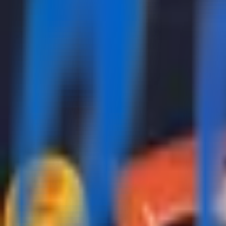
Kemudahan transaksi adalah prioritas kami di SINTOTO. Me
secara otomatis selama 24 jam penuh. Sistem QRIS di SI
situs slot gacor maxwin tanpa harus menunggu lama atau 
SINTOTO Situs Resmi: Slot Gacor Ma
Keamanan akun dan privasi member merupakan fondasi uta
melindungi setiap detail transaksi dan informasi pribadi
aspek operasional dilakukan secara profesional sesuai den
Link Alternatif SINTOTO: Daftar Situ