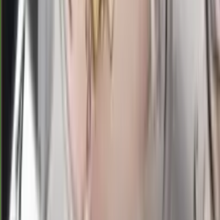
0
7
4
4
MC
3660
mancitypools
Sabtu, 08 Agu
Buka
08.00
07.45
2
2
1
5