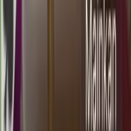
06.00
4
4
9
6
TE
2692
texas evening
Sabtu, 08 Agu
Buka
06.00
05.45
0