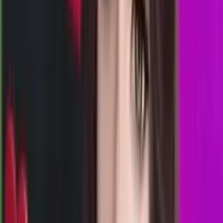
3140
oregon 12.00 wib
Sabtu, 08 Agu
Buka
12.00
11.45
3
7
8
7
RM
3660
rome lottery
Sabtu, 08 Agu