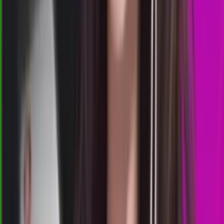
texas night
Sabtu, 08 Agu
Buka
10.15
09.55
8
3
4
5
IE
1840
indiana evening
Sabtu, 08 Agu
Buka