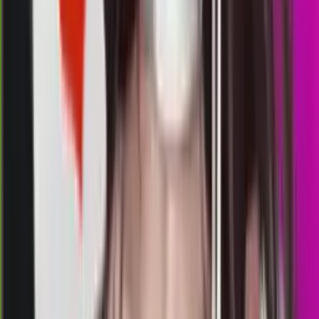
0
2
NW
3132
new jersey evening
Sabtu, 08 Agu
Buka
10.00
09.40
5
4
6
0
OG