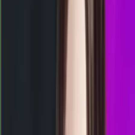
00.00
23.50
2
4
5
4
BE
3660
bulls eye
Sabtu, 08 Agu
Buka
13.15
12.45