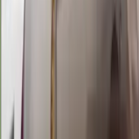
washington dc evening
Sabtu, 08 Agu
Buka
07.00
06.45
1
5
6
7
ME
1840
michigan evening
Sabtu, 08 Agu
Buka